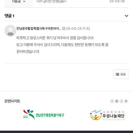
다음글
너무 감사한 선생님들♡
26-06-05
댓글
1
전남광주통합특별시북구아픈아이돌봄센터님의 댓글
작성일
전남광주통합특별시북구아픈아이…
26-06-29 11:42
따뜻하고 정성스러운 후기 남겨주셔서 정말 감사합니다!
믿고 이용해 주셔서 감사드리며, 다음에도 편안한 동행이 되도록 잘
준비하겠습니다!
목록
관련사이트
이전 배너
배너 정지
다음 배
배너