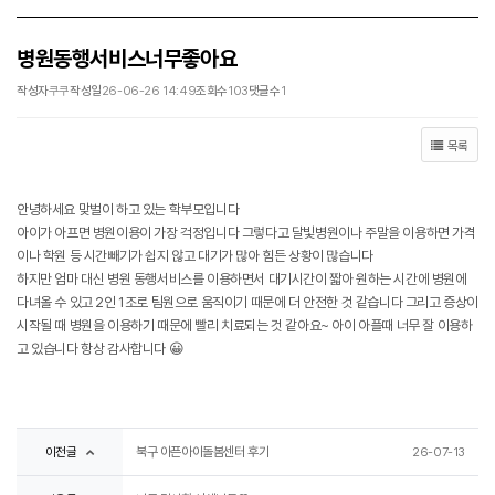
병원동행서비스너무좋아요
작성자
쿠쿠
작성일
26-06-26 14:49
조회수
103
댓글수
1
목록
안녕하세요 맞벌이 하고 있는 학부모입니다
아이가 아프면 병원이용이 가장 걱정입니다 그렇다고 달빛병원이나 주말을 이용하면 가격
이나 학원 등 시간빼기가 쉽지 않고 대기가 많아 힘든 상황이 많습니다
하지만 엄마 대신 병원 동행서비스를 이용하면서 대기시간이 짧아 원하는 시간에 병원에
다녀올 수 있고 2인 1조로 팀원으로 움직이기 때문에 더 안전한 것 같습니다 그리고 증상이
시작될 때 병원을 이용하기 때문에 빨리 치료되는 것 같아요~ 아이 아플때 너무 잘 이용하
고 있습니다 항상 감사합니다 😀
이전글
북구 아픈아이돌봄센터 후기
26-07-13