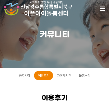
병원동행서비스너무좋아요 > 이용후기
모
커뮤니티
공지사항
이용후기
자유게시판
돌봄소식
이용후기