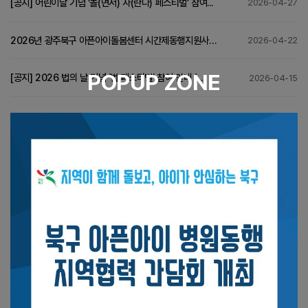
[공지] 어린이날 기념 ‘놀(면서) 자(란다) 페스티벌’ 참여...
2026-04-27
2026년 광주북구 아픈아이돌봄센터 시간제동행지원사
2026-04-22
서류합격자 공고
POPUP ZONE
[공지] 2026 법의 날 기념 ‘법 페스티벌’ 참여 안내 (...
2026-04-15
이용안내
062-251-4921
이용시간
평일 09:00 ~ 18:00
주말 및 공휴일 휴무
이메일
sickchildcare@naver.com
팩스
062-251-4920
전남광주통합특별시 북구 서하로194번길6, 1층(오치동, 삐뽀삐뽀 아이돌봄센터)
오시는길