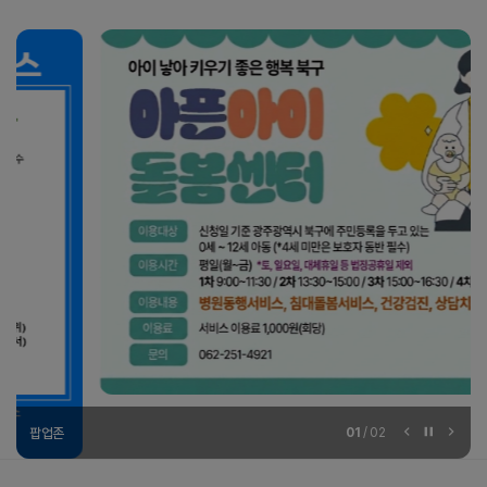
팝업존
01
/
02
이전 슬라이드
슬라이드 
다음 