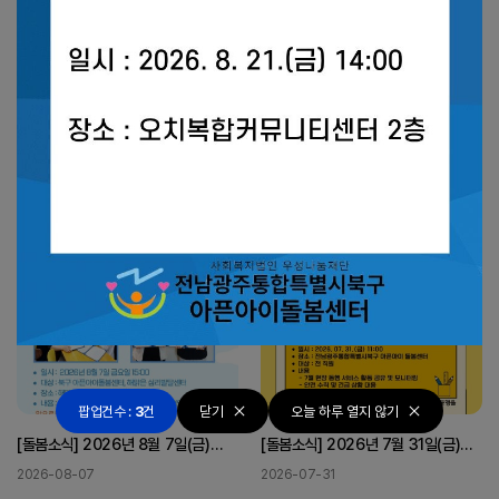
센터를 방문해주셔서 감사합니다!
카드뉴스
카드뉴
센터의 다양한 소식을 전해드립니다.
팝업건수
:
3
건
닫기
오늘 하루 열지 않기
[돌봄소식] 2026년 8월 7일(금)
[돌봄소식] 2026년 7월 31일(금)
북구 아픈아이돌봄센터 - 해맑은
7월 월례회의
2026-08-07
2026-07-31
심리발달...