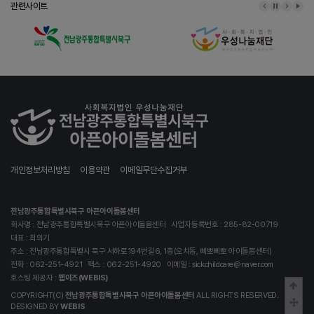
관련사이트
이전 배너
배너 정지
다음 배
배너
개인정보처리방침
이용약관
이메일무단수집거부
전남광주통합특별시북구 아픈아이돌봄센터
회사명 : 전남광주통합특별시북구 아픈아이돌봄센터
사업자등록번호 : 285-82-00719
대표 : 최의기
주소 : 전남광주통합특별시 북구 서하로194번길6, 1층(오치동, 삐뽀삐뽀 아이돌봄센터)
전화 : 062-251-4921
팩스 : 062-251-4920
이메일 : sickchildcare@naver.com
호스팅 제공자 :
웹이즈(WEBIS)
상단
COPYRIGHT(C)
전남광주통합특별시북구 아픈아이돌봄센터
ALL RIGHTS RESERVED.
중간
DESIGNED BY
WEBIS